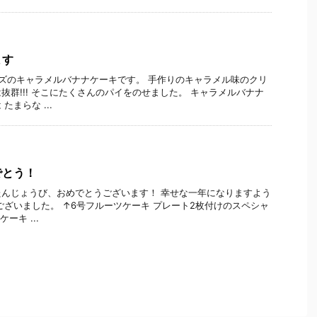
ます
ズのキャラメルバナナケーキです。 手作りのキャラメル味のクリ
抜群!!! そこにたくさんのパイをのせました。 キャラメルバナナ
まらな ...
でとう！
んじょうび、おめでとうございます！ 幸せな一年になりますよう
ございました。 ↑6号フルーツケーキ プレート2枚付けのスペシャ
ーキ ...