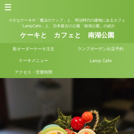
小さなケーキや「魔法のランプ」と、明治時代の建物にあるカフェ
「LampCafe」と、日本最古の公園「南湖公園」の紹介
ケーキと カフェと 南湖公園
新オーダーケーキ注文
ランプガーデン出店予約
ケーキメニュー
Lamp Cafe
アクセス・営業時間