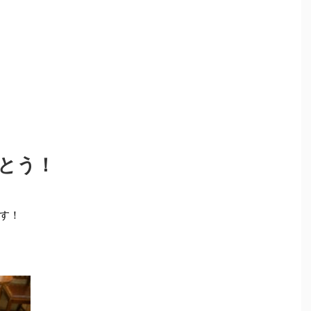
とう！
す！