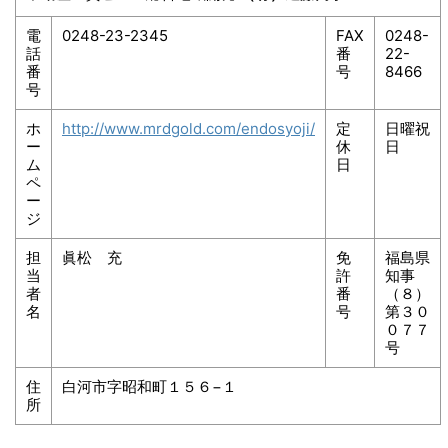
電
0248-23-2345
FAX
0248-
話
番
22-
番
号
8466
号
ホ
http://www.mrdgold.com/endosyoji/
定
日曜祝
ー
休
日
ム
日
ペ
ー
ジ
担
眞松 充
免
福島県
当
許
知事
者
番
（８）
名
号
第３０
０７７
号
住
白河市字昭和町１５６−１
所