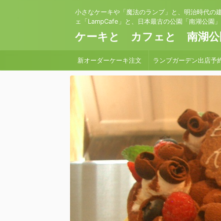
小さなケーキや「魔法のランプ」と、明治時代の
ェ「LampCafe」と、日本最古の公園「南湖公園
ケーキと カフェと 南湖公
新オーダーケーキ注文
ランプガーデン出店予