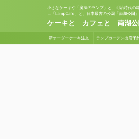
小さなケーキや「魔法のランプ」と、明治時代の
ェ「LampCafe」と、日本最古の公園「南湖公園
ケーキと カフェと 南湖公
新オーダーケーキ注文
ランプガーデン出店予