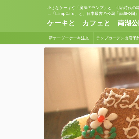
小さなケーキや「魔法のランプ」と、明治時代の
ェ「LampCafe」と、日本最古の公園「南湖公園
ケーキと カフェと 南湖公
新オーダーケーキ注文
ランプガーデン出店予