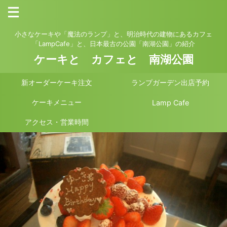
小さなケーキや「魔法のランプ」と、明治時代の建物にあるカフェ
「LampCafe」と、日本最古の公園「南湖公園」の紹介
ケーキと カフェと 南湖公園
新オーダーケーキ注文
ランプガーデン出店予約
ケーキメニュー
Lamp Cafe
アクセス・営業時間