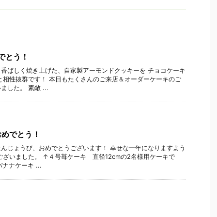
めでとう！
香ばしく焼き上げた、自家製アーモンドクッキーを チョコケーキ
と相性抜群です！ 本日もたくさんのご来店＆オーダーケーキのご
した。 素敵 ...
おめでとう！
んじょうび、おめでとうございます！ 幸せな一年になりますよう
ございました。 ↑４号苺ケーキ 直径12cmの2名様用ケーキで
ナケーキ ...