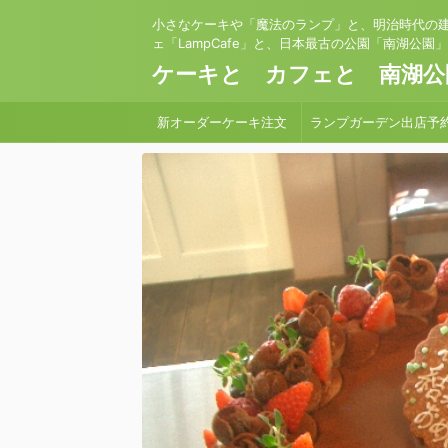
小さなケーキや「魔法のランプ」と、明治時代の
ェ「LampCafe」と、日本最古の公園「南湖公園
ケーキと カフェと 南湖公
新オーダーケーキ注文
ランプガーデン出店予