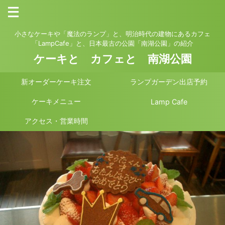
小さなケーキや「魔法のランプ」と、明治時代の建物にあるカフェ
「LampCafe」と、日本最古の公園「南湖公園」の紹介
ケーキと カフェと 南湖公園
新オーダーケーキ注文
ランプガーデン出店予約
ケーキメニュー
Lamp Cafe
アクセス・営業時間