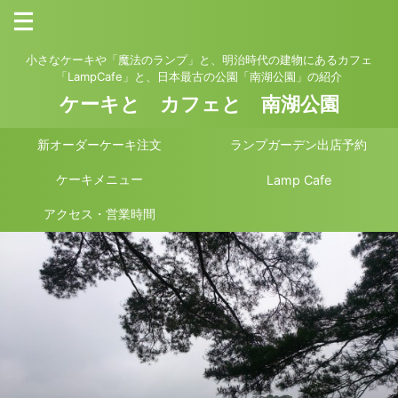
小さなケーキや「魔法のランプ」と、明治時代の建物にあるカフェ
「LampCafe」と、日本最古の公園「南湖公園」の紹介
ケーキと カフェと 南湖公園
新オーダーケーキ注文
ランプガーデン出店予約
ケーキメニュー
Lamp Cafe
アクセス・営業時間