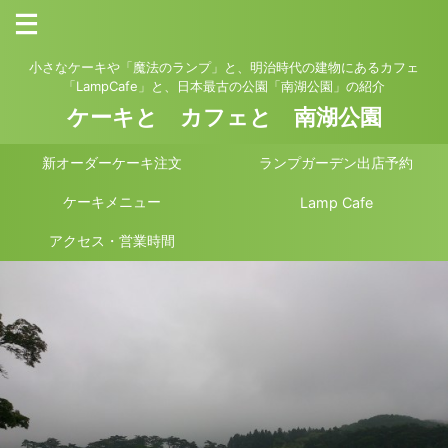
小さなケーキや「魔法のランプ」と、明治時代の建物にあるカフェ
「LampCafe」と、日本最古の公園「南湖公園」の紹介
ケーキと カフェと 南湖公園
新オーダーケーキ注文
ランプガーデン出店予約
ケーキメニュー
Lamp Cafe
アクセス・営業時間