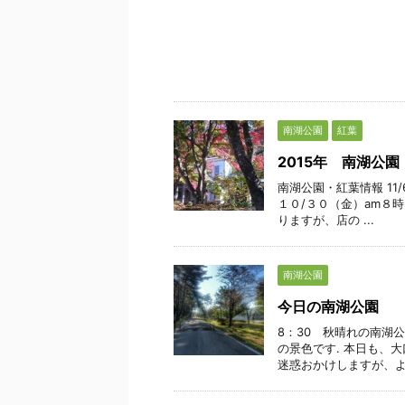
南湖公園
紅葉
2015年 南湖公
南湖公園・紅葉情報 11/
１０/３０（金）am８時
りますが、店の ...
南湖公園
今日の南湖公園
8：30 秋晴れの南湖
の景色です. 本日も、
迷惑おかけしますが、よろ