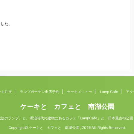
ました。
ーキ注文
ランプガーデン出店予約
ケーキメニュー
Lamp Cafe
アク
ケーキと カフェと 南湖公園
法のランプ」と、明治時代の建物にあるカフェ「LampCafe」と、日本最古の公
Copyright© ケーキと カフェと 南湖公園 , 2026 All Rights Reserved.