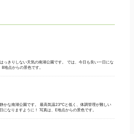
か、はっきりしない天気の南湖公園です。 では、今日も良い一日にな
、B地点からの景色です。
ても静かな南湖公園です。 最高気温23℃と低く、体調管理が難しい
い一日になりますように！ 写真は、E地点からの景色です。