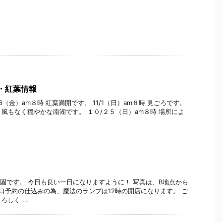
園・紅葉情報
6（金）am８時 紅葉満開です。 11/1（日）am８時 見ごろです。
 風もなく穏やかな南湖です。 １０/２５（日）am８時 場所によ
公園です。 今日も良い一日になりますように！ 写真は、B地点から
大口予約の仕込みの為、魔法のランプは12時の開店になります。 ご
しく ...