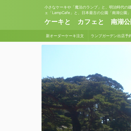
小さなケーキや「魔法のランプ」と、明治時代の
ェ「LampCafe」と、日本最古の公園「南湖公園
ケーキと カフェと 南湖公
新オーダーケーキ注文
ランプガーデン出店予