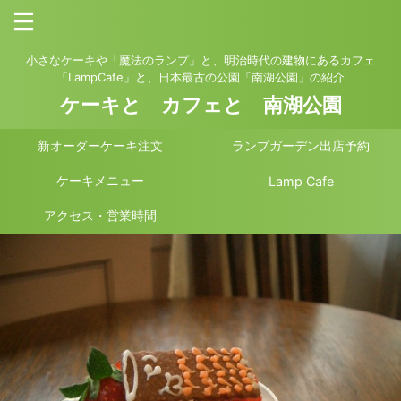
小さなケーキや「魔法のランプ」と、明治時代の建物にあるカフェ
「LampCafe」と、日本最古の公園「南湖公園」の紹介
ケーキと カフェと 南湖公園
新オーダーケーキ注文
ランプガーデン出店予約
ケーキメニュー
Lamp Cafe
アクセス・営業時間