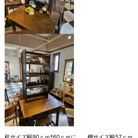
机サイズ幅90ｃｍ*60ｃｍに、 棚サイズ幅57ｃｍ