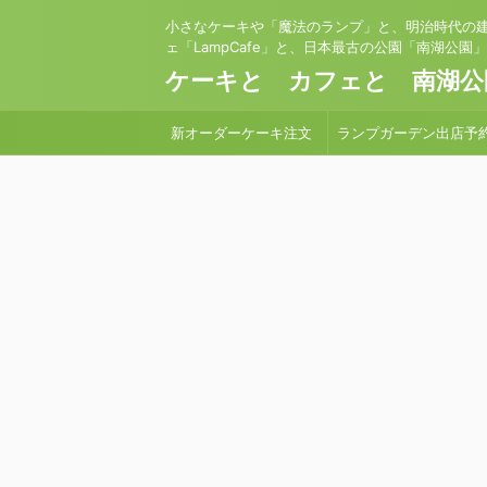
小さなケーキや「魔法のランプ」と、明治時代の
ェ「LampCafe」と、日本最古の公園「南湖公園
ケーキと カフェと 南湖公
新オーダーケーキ注文
ランプガーデン出店予