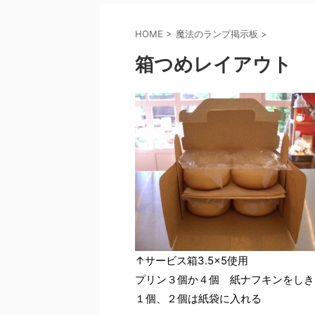
HOME
>
魔法のランプ掲示板
>
箱つめレイアウト
↑サービス箱3.5×5使用
プリン３個か４個 紙ナフキンをしき
１個、２個は紙袋に入れる