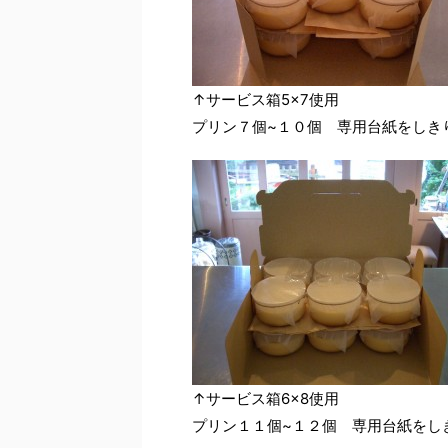
↑サービス箱5×7使用
プリン７個~１０個 専用台紙をしき
↑サービス箱6×8使用
プリン１１個~１２個 専用台紙をし